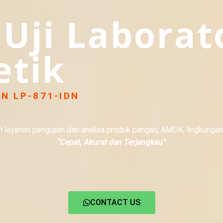
 Uji Labora
tik
N LP-871-IDN
yanan pengujian dan analisa produk pangan, AMDK, lingkungan, 
“Cepat, Akurat dan Terjangkau”
CONTACT US