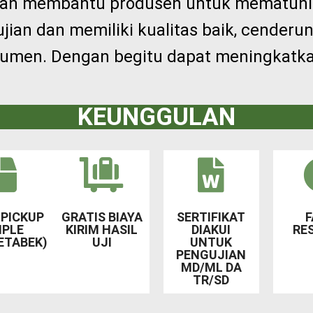
ian membantu produsen untuk mematuhi re
jian dan memiliki kualitas baik, cender
umen. Dengan begitu dapat meningkatkan
KEUNGGULAN
 PICKUP
GRATIS BIAYA
SERTIFIKAT
PLE
KIRIM HASIL
DIAKUI
RE
ETABEK)
UJI
UNTUK
PENGUJIAN
MD/ML DA
TR/SD